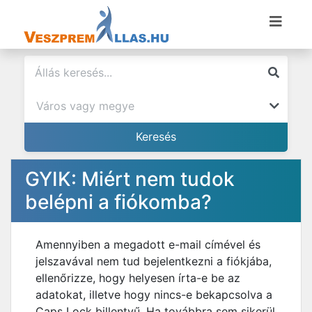
GYIK: Miért nem tudok
belépni a fiókomba?
Amennyiben a megadott e-mail címével és
jelszavával nem tud bejelentkezni a fiókjába,
ellenőrizze, hogy helyesen írta-e be az
adatokat, illetve hogy nincs-e bekapcsolva a
Caps Lock billentyű. Ha továbbra sem sikerül