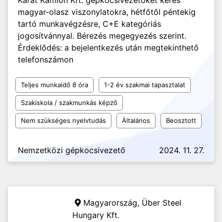
Karát Kamion Kft. gépkocsivezetőket keres
magyar-olasz viszonylatokra, hétfőtől péntekig
tartó munkavégzésre, C+E kategóriás
jogosítvánnyal. Bérezés megegyezés szerint.
Érdeklődés: a bejelentkezés után megtekinthető
telefonszámon
Teljes munkaidő 8 óra
1-2 év szakmai tapasztalat
Szakiskola / szakmunkás képző
Nem szükséges nyelvtudás
Általános
Beosztott
Nemzetközi gépkocsivezető
2024. 11. 27.
Magyarország,
Über Steel
Hungary Kft.