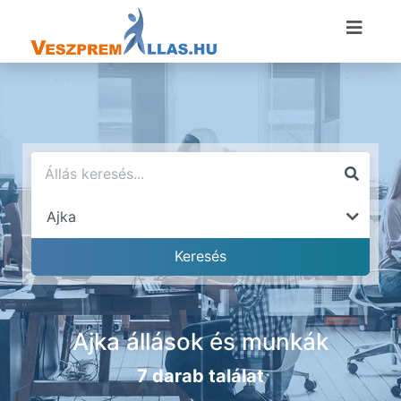
Ajka állások és munkák
7 darab találat