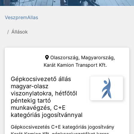
VeszpremAllas
Állások
Olaszország, Magyarország,
Karát Kamion Transport Kft.
Gépkocsivezető állás
magyar-olasz
viszonylatokra, hétfőtől
péntekig tartó
munkavégzés, C+E
kategóriás jogosítvánnyal
Gépkocsivezetés C+E kategóriás jogosítvány