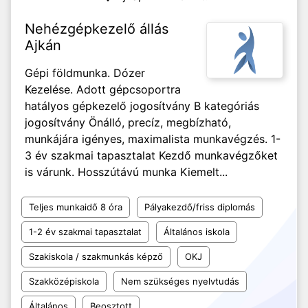
Nehézgépkezelő állás
Ajkán
Gépi földmunka. Dózer
Kezelése. Adott gépcsoportra
hatályos gépkezelő jogosítvány B kategóriás
jogosítvány Önálló, precíz, megbízható,
munkájára igényes, maximalista munkavégzés. 1-
3 év szakmai tapasztalat Kezdő munkavégzőket
is várunk. Hosszútávú munka Kiemelt...
Teljes munkaidő 8 óra
Pályakezdő/friss diplomás
1-2 év szakmai tapasztalat
Általános iskola
Szakiskola / szakmunkás képző
OKJ
Szakközépiskola
Nem szükséges nyelvtudás
Általános
Beosztott