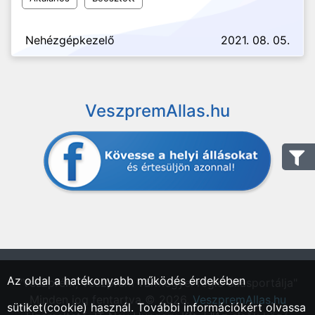
Nehézgépkezelő
2021. 08. 05.
VeszpremAllas.hu
Az oldal a hatékonyabb működés érdekében
"Veszprém, Veszprém vármegyei régió állásportálja"
Minden jog fentartva © 2026.
VeszpremAllas.hu
sütiket(cookie) használ. További információkért olvassa