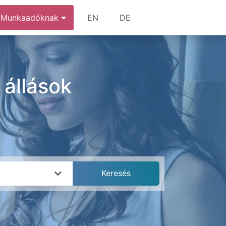
Munkaadóknak
EN
DE
állások