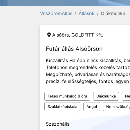
VeszpremAllas
Állások
Diákmunka
Alsóörs,
GOLDFITT Kft.
Futár állás Alsóörsön
Kiszállítás Ha épp nincs kiszállítás, b
Telefonos megrendelés kezelés tartoz
Megbízható, udvariasan és barátságo
precíz, felelősségteljes, fontos legye
Teljes munkaidő 8 óra
Diákmunka
Ne
Szakközépiskola
Angol
Nem szükség
Szezonális