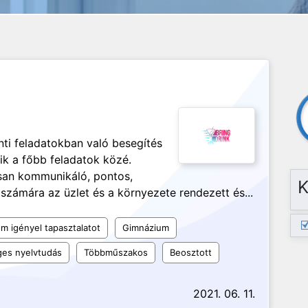
enti feladatokban való besegítés
ik a főbb feladatok közé.
san kommunikáló, pontos,
K
n számára az üzlet és a környezete rendezett és...
m igényel tapasztalatot
Gimnázium
es nyelvtudás
Többműszakos
Beosztott
2021. 06. 11.