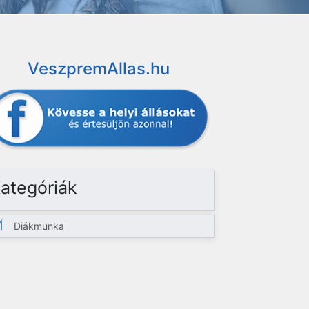
VeszpremAllas.hu
ategóriák
Diákmunka