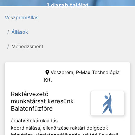
1 darab találat
VeszpremAllas
Állások
Menedzsment
Veszprém,
P-Max Technológia
Kft.
Raktárvezető
munkatársat keresünk
Balatonfűzfőre
áruátvétel/árukiadás
koordinálása, ellenőrzése raktári dolgozók