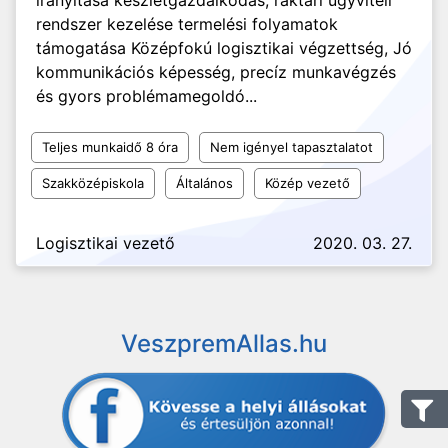
irányítása készletgazdálkodás, raktári ügyviteli
rendszer kezelése termelési folyamatok
támogatása Középfokú logisztikai végzettség, Jó
kommunikációs képesség, precíz munkavégzés
és gyors problémamegoldó...
Teljes munkaidő 8 óra
Nem igényel tapasztalatot
Szakközépiskola
Általános
Közép vezető
Logisztikai vezető
2020. 03. 27.
VeszpremAllas.hu