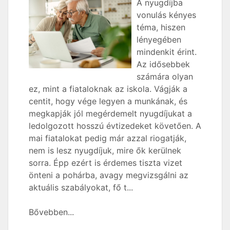
A nyugdíjba
vonulás kényes
téma, hiszen
lényegében
mindenkit érint.
Az idősebbek
számára olyan
ez, mint a fiataloknak az iskola. Vágják a
centit, hogy vége legyen a munkának, és
megkapják jól megérdemelt nyugdíjukat a
ledolgozott hosszú évtizedeket követően. A
mai fiatalokat pedig már azzal riogatják,
nem is lesz nyugdíjuk, mire ők kerülnek
sorra. Épp ezért is érdemes tiszta vizet
önteni a pohárba, avagy megvizsgálni az
aktuális szabályokat, fő t...
Bővebben...