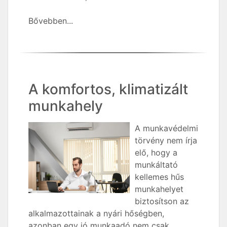
Bővebben...
A komfortos, klimatizált
munkahely
A munkavédelmi
törvény nem írja
elő, hogy a
munkáltató
kellemes hűs
munkahelyet
biztosítson az
alkalmazottainak a nyári hőségben,
azonban egy jó munkaadó nem csak