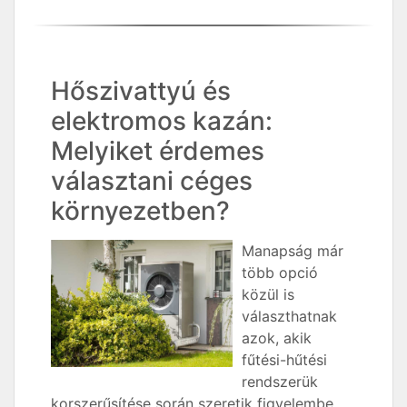
Hőszivattyú és
elektromos kazán:
Melyiket érdemes
választani céges
környezetben?
Manapság már
több opció
közül is
választhatnak
azok, akik
fűtési-hűtési
rendszerük
korszerűsítése során szeretik figyelembe