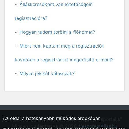
Álláskeresőként van lehetőségem
regisztrációra?
Hogyan tudom törölni a fiókomat?
Miért nem kaptam meg a regisztrációt
követően a regisztrációt megerősítő e-mailt?
Milyen jelszót válasszak?
Az oldal a hatékonyabb működés érdekében
"Veszprém, Veszprém vármegyei régió állásportálja"
Minden jog fentartva © 2026.
VeszpremAllas.hu