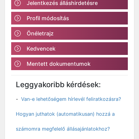
Jelentkezés álláshirdetésre
Profil módosítás
Önéletrajz
Kedvencek
Mentett dokumentumok
Leggyakoribb kérdések:
Van-e lehetőségem hírlevél feliratkozásra?
Hogyan juthatok (automatikusan) hozzá a
számomra megfelelő állásajánlatokhoz?