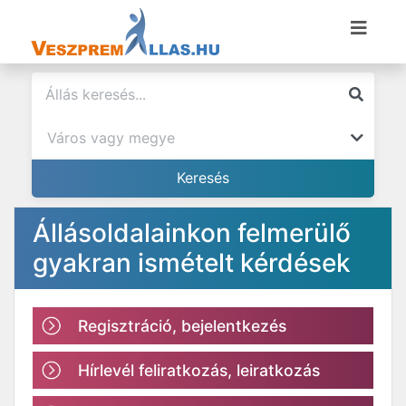
Állásoldalainkon felmerülő
gyakran ismételt kérdések
Regisztráció, bejelentkezés
Hírlevél feliratkozás, leiratkozás