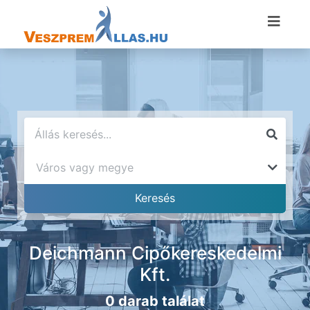
Deichmann Cipőkereskedelmi
Kft.
0 darab találat