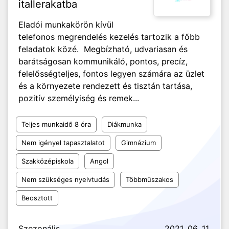
itallerakatba
Eladói munkakörön kívül
telefonos megrendelés kezelés tartozik a főbb
feladatok közé. Megbízható, udvariasan és
barátságosan kommunikáló, pontos, precíz,
felelősségteljes, fontos legyen számára az üzlet
és a környezete rendezett és tisztán tartása,
pozitív személyiség és remek...
Teljes munkaidő 8 óra
Diákmunka
Nem igényel tapasztalatot
Gimnázium
Szakközépiskola
Angol
Nem szükséges nyelvtudás
Többműszakos
Beosztott
Szezonális
2021. 06. 11.