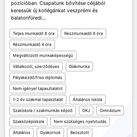
pozícióban. Csapatunk bővítése céljából
keressük új kollégánkat veszprémi és
balatonfüredi...
Teljes munkaidő 8 óra
Részmunkaidő 6 óra
Részmunkaidő 4 óra
Megváltozott munkaképességű
Vállalkozói, szerződéses
Diákmunka
Pályakezdő/friss diplomás
Nem igényel tapasztalatot
1-2 év szakmai tapasztalat
Általános iskola
Szakiskola / szakmunkás képző
OKJ
Gimnázium
Szakközépiskola
Nem szükséges nyelvtudás
Általános
Gyakornok
Beosztott