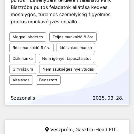
pultos - Élménypark területén található Park
Bisztróba pultos feladatok ellátása kedves,
mosolygós, türelmes személyiség figyelmes,
pontos munkavégzés önnálló...
Megyei hirdetés
Teljes munkaidő 8 óra
Részmunkaidő 6 óra
Időszakos munka
Diákmunka
Nem igényel tapasztalatot
Gimnázium
Nem szükséges nyelvtudás
Általános
Beosztott
Szezonális
2025. 03. 28.
Veszprém,
Gasztro-Head Kft.