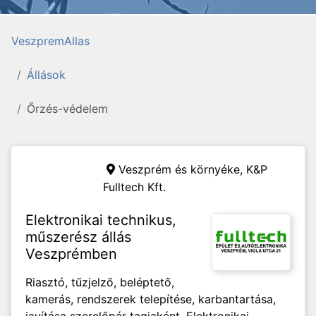
VeszpremAllas
Állások
Őrzés-védelem
Veszprém és környéke,
K&P
Fulltech Kft.
Elektronikai technikus,
műszerész állás
Veszprémben
Riasztó, tűzjelző, beléptető,
kamerás, rendszerek telepítése, karbantartása,