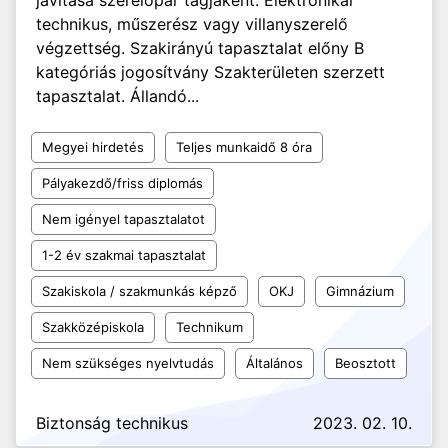
javítása szerelőpár tagjaként. Elektronikai
technikus, műszerész vagy villanyszerelő
végzettség. Szakirányú tapasztalat előny B
kategóriás jogosítvány Szakterületen szerzett
tapasztalat. Állandó...
Megyei hirdetés
Teljes munkaidő 8 óra
Pályakezdő/friss diplomás
Nem igényel tapasztalatot
1-2 év szakmai tapasztalat
Szakiskola / szakmunkás képző
OKJ
Gimnázium
Szakközépiskola
Technikum
Nem szükséges nyelvtudás
Általános
Beosztott
Biztonság technikus
2023. 02. 10.