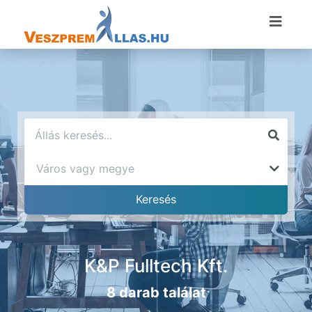
K&P Fulltech Kft.
8 darab találat