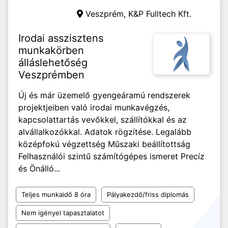
Veszprém,
K&P Fulltech Kft.
Irodai asszisztens
munkakörben
álláslehetőség
Veszprémben
Új és már üzemelő gyengeáramú rendszerek
projektjeiben való irodai munkavégzés,
kapcsolattartás vevőkkel, szállítókkal és az
alvállalkozókkal. Adatok rögzítése. Legalább
középfokú végzettség Műszaki beállítottság
Felhasználói szintű számítógépes ismeret Precíz
és Önálló...
Teljes munkaidő 8 óra
Pályakezdő/friss diplomás
Nem igényel tapasztalatot