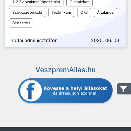
1-2 év szakmai tapasztalat
Gimnázium
Szakközépiskola
Technikum
OKJ
Általános
Beosztott
Irodai adminisztrátor
2020. 06. 03.
VeszpremAllas.hu