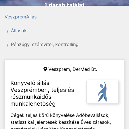
1 darab találat
VeszpremAllas
Állások
Pénzügy, számvitel, kontrolling
Veszprém,
DerMed Bt.
Könyvelő állás
Veszprémben, teljes és
részmunkaidős
munkalehetőség
Cégek teljes körű könyvelése Adóbevallások,
statisztikai jelentések készítése Éves zárások,