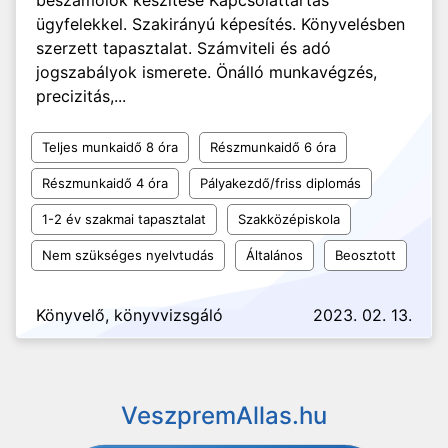
beszámolók készítése Kapcsolattartás
ügyfelekkel. Szakirányú képesítés. Könyvelésben
szerzett tapasztalat. Számviteli és adó
jogszabályok ismerete. Önálló munkavégzés,
precizitás,...
Teljes munkaidő 8 óra
Részmunkaidő 6 óra
Részmunkaidő 4 óra
Pályakezdő/friss diplomás
1-2 év szakmai tapasztalat
Szakközépiskola
Nem szükséges nyelvtudás
Általános
Beosztott
Könyvelő, könyvvizsgáló
2023. 02. 13.
VeszpremAllas.hu