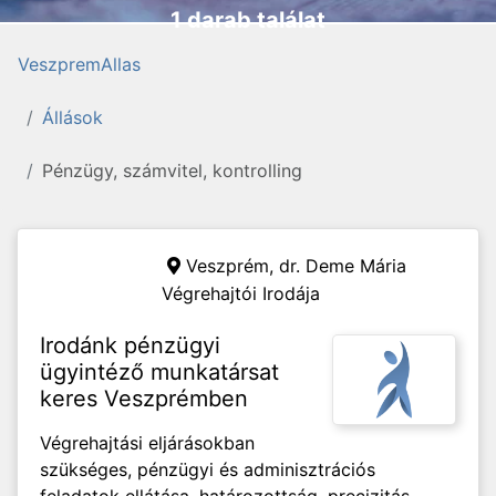
1 darab találat
VeszpremAllas
Állások
Pénzügy, számvitel, kontrolling
Veszprém,
dr. Deme Mária
Végrehajtói Irodája
Irodánk pénzügyi
ügyintéző munkatársat
keres Veszprémben
Végrehajtási eljárásokban
szükséges, pénzügyi és adminisztrációs