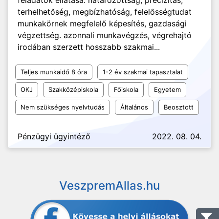
feladatok ellátása. határozottság, precizitás,
terhelhetőség, megbízhatóság, felelősségtudat
munkakörnek megfelelő képesítés, gazdasági
végzettség. azonnali munkavégzés, végrehajtó
irodában szerzett hosszabb szakmai...
Teljes munkaidő 8 óra
1-2 év szakmai tapasztalat
OKJ
Szakközépiskola
Főiskola
Egyetem
Nem szükséges nyelvtudás
Általános
Beosztott
Pénzügyi ügyintéző
2022. 08. 04.
VeszpremAllas.hu