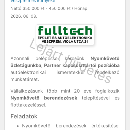
Veszprém és környéke
Nettó
350 000 Ft
-
450 000 Ft
/ Hónap
2026. 06. 08.
Azonnali belépéssel keresünk
Nyomkövető
üzletágunkba
,
Partner kapcsolattartói pozícióba
autóelektronikai ismeretekkel rendelkező
munkatársat.
Vállalkozásunk több mint 20 éve foglalkozik
Nyomkövető berendezések
telepítésével és
flottakezeléssel.
Feladatok
Nyomkövető berendezések értékesítése,