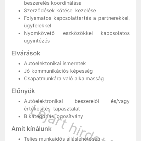
beszerelés koordinálása
Szerződések kötése, kezelése
Folyamatos kapcsolattartás a partnerekkel,
ügyfelekkel
Nyomkövető eszközökkel kapcsolatos
ügyintézés
Elvárások
Autóelektonikai ismeretek
Jó kommunikációs képesség
Csapatmunkára való alkalmasság
Előnyök
Autóelektronikai beszerelői és/vagy
értékesítési tapasztalat
B kategóriás jogosítvány
Amit kínálunk
Teljes munkaidős álláslehetőség