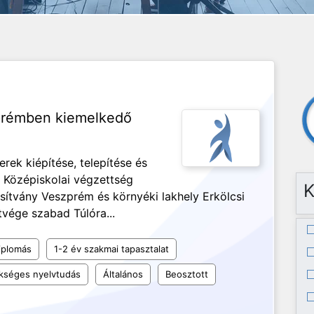
prémben kiemelkedő
rek kiépítése, telepítése és
 Középiskolai végzettség
K
sítvány Veszprém és környéki lakhely Erkölcsi
vége szabad Túlóra...
iplomás
1-2 év szakmai tapasztalat
kséges nyelvtudás
Általános
Beosztott