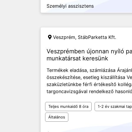
Személyi asszisztens
Veszprém,
StábParketta Kft.
Veszprémben újonnan nyíló pa
munkatársat keresünk
Termékek eladása, számlázása Áraján
összekészítése, esetleg kiszállítása V
szaküzletünkbe férfi értékesítő kollé
targoncavizsgával rendelkező hasonló 
Teljes munkaidő 8 óra
1-2 év szakmai tap
Általános