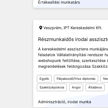
Értékesítési munkatárs
Veszprém,
IPT Kereskedelmi Kft.
Részmunkaidős irodai asszisz
A kereskedelmi asszisztens munkájána
feladatok Vállalatirányítási rendszer 
webshopunk feltöltése, szerkesztése A
megrendelések feldolgozása Szakközép
Egyéb
Pályakezdő/friss diplomás
Nem
Szakközépiskola
Angol
Általános
Adminisztráció, irodai munka