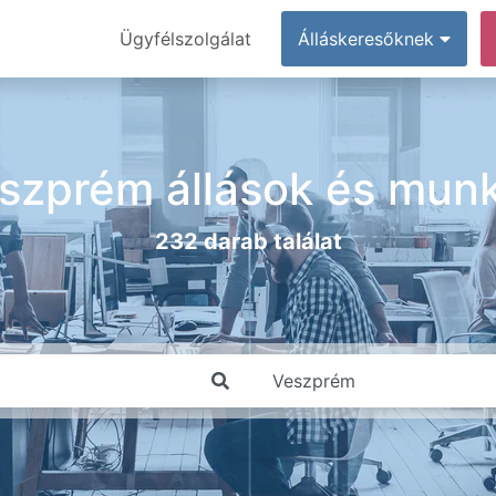
Ügyfélszolgálat
Álláskeresőknek
szprém állások és mun
232 darab találat