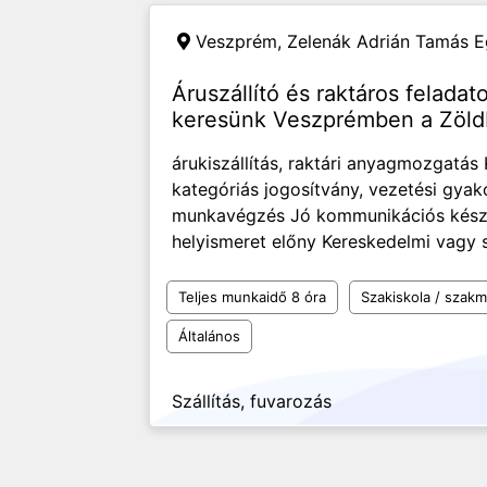
Veszprém,
Zelenák Adrián Tamás E
Áruszállító és raktáros felada
keresünk Veszprémben a Zöld
árukiszállítás, raktári anyagmozgatá
kategóriás jogosítvány, vezetési gyako
munkavégzés Jó kommunikációs kész
helyismeret előny Kereskedelmi vagy sz
Teljes munkaidő 8 óra
Szakiskola / szak
Általános
Szállítás, fuvarozás