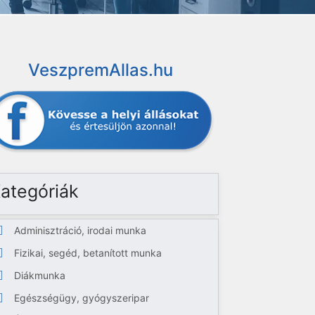
VeszpremAllas.hu
ategóriák
Adminisztráció, irodai munka
Fizikai, segéd, betanított munka
Diákmunka
Egészségügy, gyógyszeripar