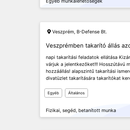
Egyéb munkalehetőségek
Veszprém,
B-Defense Bt.
Veszprémben takarító állás a
napi takarítási feladatok ellátása Ki
várjuk a jelentkezőket!!! Hosszútávú 
hozzáállás! alapszintű takarítási ism
divatüzlet takarítására takarítókat kere
Egyéb
Általános
Fizikai, segéd, betanított munka