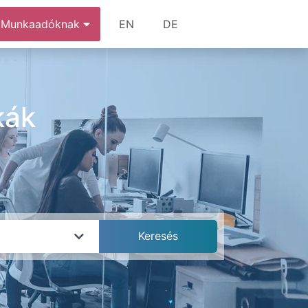
Munkaadóknak
EN
DE
kák