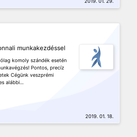
2019. 01. 29.
zonnali munkakezdéssel
zárólag komoly szándék esetén
munkavégzés! Pontos, precíz
eretek Cégünk veszprémi
s alábbi...
2019. 01. 18.