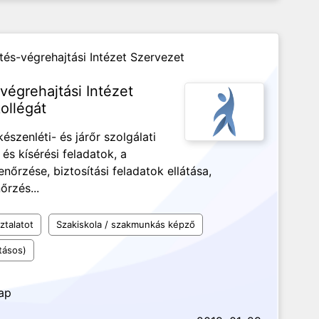
és-végrehajtási Intézet Szervezet
égrehajtási Intézet
ollégát
észenléti- és járőr szolgálati
i és kísérési feladatok, a
enőrzése, biztosítási feladatok ellátása,
őrzés...
ztalatot
Szakiskola / szakmunkás képző
tásos)
nap