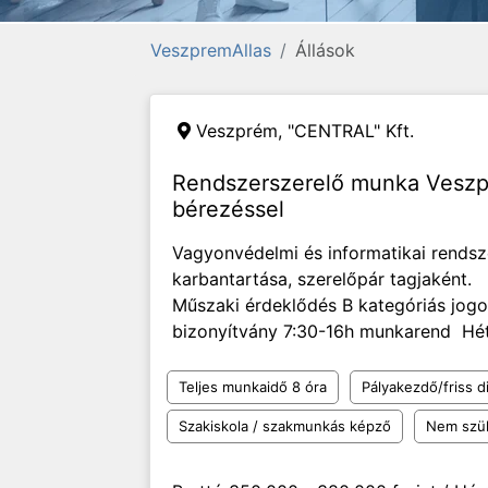
VeszpremAllas
Állások
Veszprém,
"CENTRAL" Kft.
Rendszerszerelő munka Vesz
bérezéssel
Vagyonvédelmi és informatikai rendsze
karbantartása, szerelőpár tagjaként.
Műszaki érdeklődés B kategóriás jogo
bizonyítvány 7:30-16h munkarend Hét
Teljes munkaidő 8 óra
Pályakezdő/friss d
Szakiskola / szakmunkás képző
Nem szü