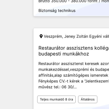
Bruttó 350.000 - 380.000 forint / Hó
Biztonság technikus
Veszprém,
Jeney Zoltán Egyéni vál
Restaurátor asszisztens kollé
budapesti munkákhoz
Restaurátor asszisztenst keresek azon
munkakezdéssel,veszprémi és budape
affinitás,alap számítógépes ismeret
Fényképes CV.-t kérek a "Jelentkezem
művész tel.: 06 30/...
Teljes munkaidő 8 óra
Általános