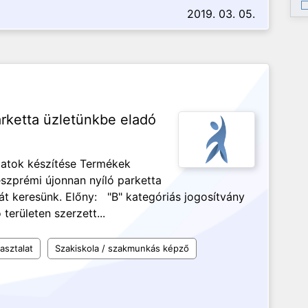
2019. 03. 05.
rketta üzletünkbe eladó
latok készítése Termékek
eszprémi újonnan nyíló parketta
gát keresünk. Előny: "B" kategóriás jogosítvány
területen szerzett...
asztalat
Szakiskola / szakmunkás képző