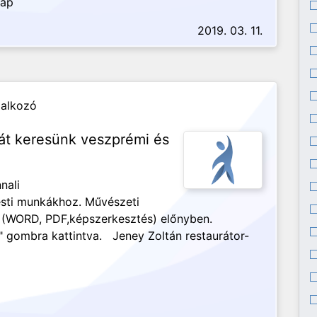
nap
2019. 03. 11.
lalkozó
gát keresünk veszprémi és
nali
sti munkákhoz. Művészeti
ek (WORD, PDF,képszerkesztés) előnyben.
" gombra kattintva. Jeney Zoltán restaurátor-