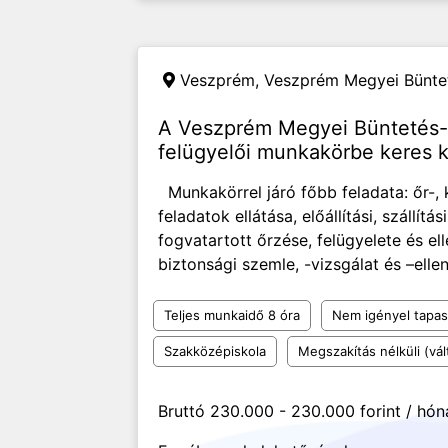
Veszprém,
Veszprém Megyei Büntet
A Veszprém Megyei Büntetés-v
felügyelői munkakörbe keres k
Munkakörrel járó főbb feladata: őr-, k
feladatok ellátása, előállítási, szállítás
fogvatartott őrzése, felügyelete és ell
biztonsági szemle, -vizsgálat és –ellen
Teljes munkaidő 8 óra
Nem igényel tapas
Szakközépiskola
Megszakítás nélküli (vál
Bruttó 230.000 - 230.000 forint / hó