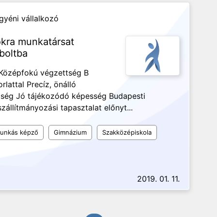
gyéni vállalkozó
tokra munkatársat
boltba
s Középfokú végzettség B
rlattal Precíz, önálló
ség Jó tájékozódó képesség Budapesti
állítmányozási tapasztalat előnyt...
munkás képző
Gimnázium
Szakközépiskola
2019. 01. 11.