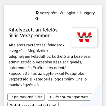
Veszprém,
W Logistic Hungary
Kft.
Kihelyezett árufelelős
állás Veszprémben
Általános raktározási feladatok
elvégzése Megbízóink
telephelyein Feladathoz köthető áru kezelése,
adminisztráció vezetése Készlet figyelés,
utánrendelés Értékesítés orientált
kapcsolattartás az ügyfelekkel Középfokú
végzettség B kategóriás jogosítvány Önálló
munkavégzés Jó...
Teljes munkaidő 8 óra
1-2 év szakmai tapasztalat
Szakiskola / szakmunkás képző