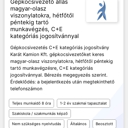
Gépkocsivezető állás
magyar-olasz
viszonylatokra, hétfőtől
péntekig tartó
munkavégzés, C+E
kategóriás jogosítvánnyal
Gépkocsivezetés C+E kategóriás jogosítvány
Karát Kamion Kft. gépkocsivezetőket keres
magyar-olasz viszonylatokra, hétfőtől péntekig
tartó munkavégzésre, C+E kategóriás
jogosítvánnyal. Bérezés megegyezés szerint.
Érdeklődés: a bejelentkezés után megtekinthető
telefonszámon
Teljes munkaidő 8 óra
1-2 év szakmai tapasztalat
Szakiskola / szakmunkás képző
Nem szükséges nyelvtudás
Általános
Beosztott