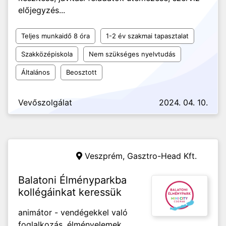
előjegyzés...
Teljes munkaidő 8 óra
1-2 év szakmai tapasztalat
Szakközépiskola
Nem szükséges nyelvtudás
Általános
Beosztott
Vevőszolgálat
2024. 04. 10.
Veszprém,
Gasztro-Head Kft.
Balatoni Élményparkba
kollégáinkat keressük
animátor - vendégekkel való
foglalkozás, élményelemek