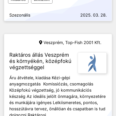
Szezonális
2025. 03. 28.
Veszprém,
Top-Fish 2001 Kft.
Raktáros állás Veszprém
és környékén, középfokú
végzettséggel
Áru átvétele, kiadása Kézi-gépi
anyagmozgatás Komissiózás, csomagolás
Középfokú végzettség, jó kommunikációs
készség Az ideális jelölt önmagára, környezetére
és munkájára igényes Lelkiismeretes, pontos,
hosszútávra tervez, önállóan és csapatban is tud
dolgozni Raktárosi...