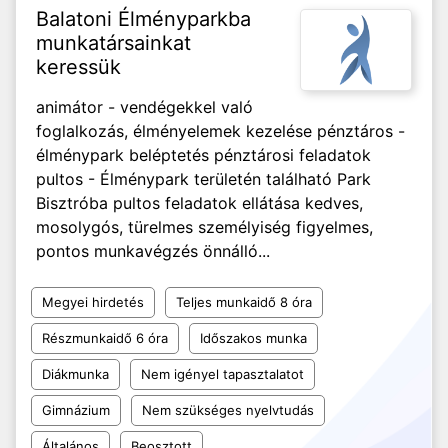
Balatoni Élményparkba
munkatársainkat
keressük
animátor - vendégekkel való
foglalkozás, élményelemek kezelése pénztáros -
élménypark beléptetés pénztárosi feladatok
pultos - Élménypark területén található Park
Bisztróba pultos feladatok ellátása kedves,
mosolygós, türelmes személyiség figyelmes,
pontos munkavégzés önnálló...
Megyei hirdetés
Teljes munkaidő 8 óra
Részmunkaidő 6 óra
Időszakos munka
Diákmunka
Nem igényel tapasztalatot
Gimnázium
Nem szükséges nyelvtudás
Általános
Beosztott