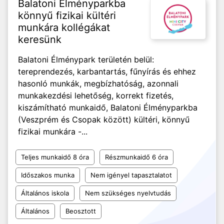
Balatoni Élményparkba
könnyű fizikai kültéri
munkára kollégákat
keresünk
Balatoni Élménypark területén belül:
tereprendezés, karbantartás, fűnyírás és ehhez
hasonló munkák, megbízhatóság, azonnali
munkakezdési lehetőség, korrekt fizetés,
kiszámítható munkaidő, Balatoni Élményparkba
(Veszprém és Csopak között) kültéri, könnyű
fizikai munkára -...
Teljes munkaidő 8 óra
Részmunkaidő 6 óra
Időszakos munka
Nem igényel tapasztalatot
Általános iskola
Nem szükséges nyelvtudás
Általános
Beosztott