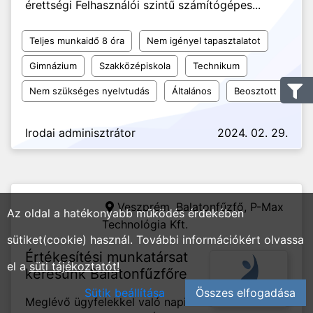
érettségi Felhasználói szintű számítógépes...
Teljes munkaidő 8 óra
Nem igényel tapasztalatot
Gimnázium
Szakközépiskola
Technikum
Nem szükséges nyelvtudás
Általános
Beosztott
Irodai adminisztrátor
2024. 02. 29.
Veszprém, Balatonfűzfő,
P-Max
Az oldal a hatékonyabb működés érdekében
Technológia Kft.
sütiket(cookie) használ. További információkért olvassa
Értékesítési munkatársat
el a
süti tájékoztatót!
keresünk Balatonfűzfőre
Sütik beállítása
Összes elfogadása
Meglévő ügyfelekkel való napi