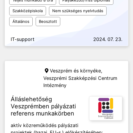
Teljes munkaidő 8 óra
Pályakezdő/friss diplomás
Szakközépiskola
Nem szükséges nyelvtudás
Általános
Beosztott
IT-support
2024. 07. 23.
Veszprém és környéke,
Veszprémi Szakképzési Centrum
Intézmény
Álláslehetőség
Veszprémben pályázati
referens munkakörben
aktív közreműködés pályázati
projektek (hazai, EU-s,) előkészítésében;