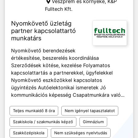
Veszprém és környéke,
K&P
Fulltech Kft.
Nyomkövető üzletág
partner kapcsolattartó
munkatárs
Nyomkövető berendezések
értékesítése, beszerelés koordinálása
Szerződések kötése, kezelése Folyamatos
kapcsolattartás a partnerekkel, ügyfelekkel
Nyomkövető eszközökkel kapcsolatos
ügyintézés Autóelektonikai ismeretek Jó
kommunikációs képesség Csapatmunkára való...
Teljes munkaidő 8 óra
Nem igényel tapasztalatot
Szakiskola / szakmunkás képző
Gimnázium
Szakközépiskola
Nem szükséges nyelvtudás