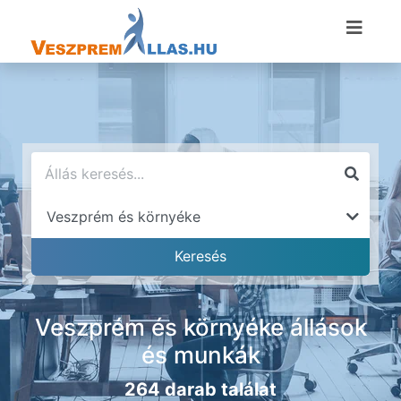
Veszprém és környéke állások
és munkák
264 darab találat