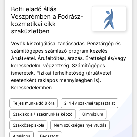
Bolti eladó állás
Veszprémben a Fodrász-
kozmetikai cikk
szaküzletben
Vevők kiszolgálása, tanácsadás. Pénztárgép és
számítógépes számlázó program kezelés.
Áruátvétel. Árufeltöltés, árazás. Érettségi és/vagy
kereskedelmi végzettség. Számítógépes
ismeretek. Fizikai terhelhetőség (áruátvétel
esetenként raklapos mennyiségben is).
Kereskedelemben...
Teljes munkaidő 8 óra
2-4 év szakmai tapasztalat
Szakiskola / szakmunkás képző
Gimnázium
Szakközépiskola
Nem szükséges nyelvtudás
Általános
Beosztott