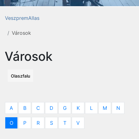
VeszpremAllas
Városok
Városok
Olaszfalu
A
B
C
D
G
K
L
M
N
O
P
R
S
T
V