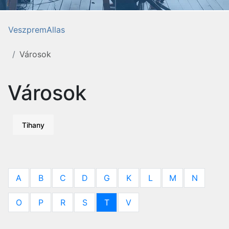
VeszpremAllas
Városok
Városok
Tihany
A
B
C
D
G
K
L
M
N
O
P
R
S
T
V