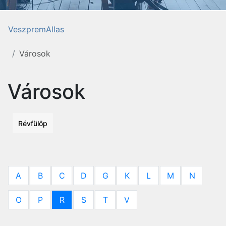
VeszpremAllas
Városok
Városok
Révfülöp
A
B
C
D
G
K
L
M
N
O
P
R
S
T
V