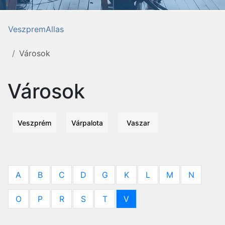
VeszpremAllas
Városok
Városok
Veszprém
Várpalota
Vaszar
A
B
C
D
G
K
L
M
N
O
P
R
S
T
V