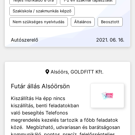
Teljes munkaidő 8 óra
1-2 év szakmai tapasztalat
Szakiskola / szakmunkás képző
Nem szükséges nyelvtudás
Általános
Beosztott
Autószerelő
2021. 06. 16.
Alsóörs,
GOLDFITT Kft.
Futár állás Alsóörsön
Kiszállítás Ha épp nincs
kiszállítás, benti feladatokban
való besegítés Telefonos
megrendelés kezelés tartozik a főbb feladatok
közé. Megbízható, udvariasan és barátságosan
kommunikáló, pontos, precíz, felelősségteljes,