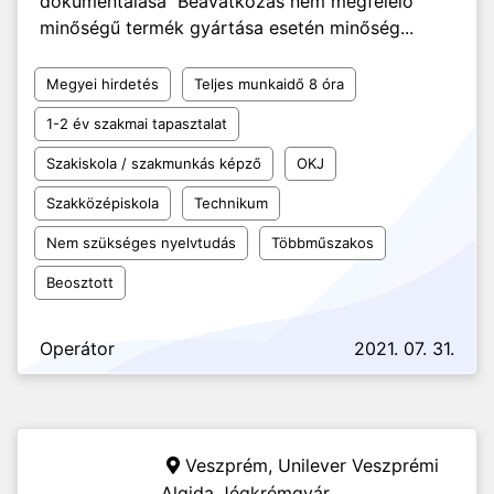
dokumentálása Beavatkozás nem megfelelő
minőségű termék gyártása esetén minőség...
Megyei hirdetés
Teljes munkaidő 8 óra
1-2 év szakmai tapasztalat
Szakiskola / szakmunkás képző
OKJ
Szakközépiskola
Technikum
Nem szükséges nyelvtudás
Többműszakos
Beosztott
Operátor
2021. 07. 31.
Veszprém,
Unilever Veszprémi
Algida Jégkrémgyár