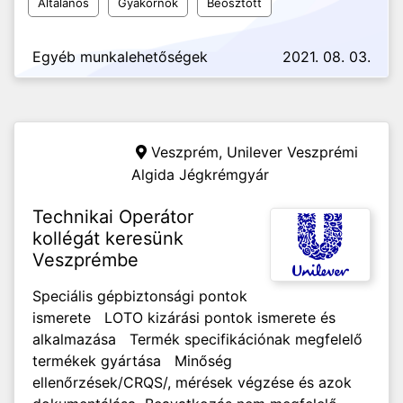
Általános
Gyakornok
Beosztott
Egyéb munkalehetőségek
2021. 08. 03.
Veszprém,
Unilever Veszprémi
Algida Jégkrémgyár
Technikai Operátor
kollégát keresünk
Veszprémbe
Speciális gépbiztonsági pontok
ismerete LOTO kizárási pontok ismerete és
alkalmazása Termék specifikációnak megfelelő
termékek gyártása Minőség
ellenőrzések/CRQS/, mérések végzése és azok