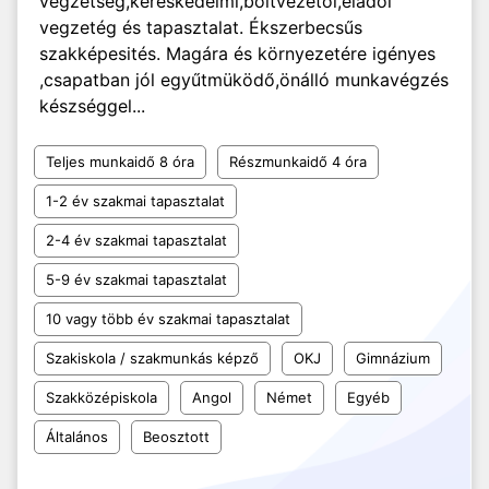
végzetség,kereskedelmi,bóltvezetői,eladói
vegzetég és tapasztalat. Ékszerbecsűs
szakképesités. Magára és környezetére igényes
,csapatban jól egyűtmüködő,önálló munkavégzés
készséggel...
Teljes munkaidő 8 óra
Részmunkaidő 4 óra
1-2 év szakmai tapasztalat
2-4 év szakmai tapasztalat
5-9 év szakmai tapasztalat
10 vagy több év szakmai tapasztalat
Szakiskola / szakmunkás képző
OKJ
Gimnázium
Szakközépiskola
Angol
Német
Egyéb
Általános
Beosztott