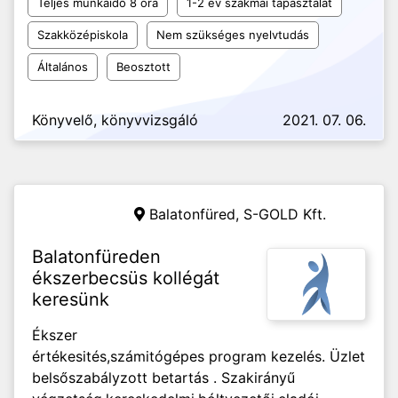
Teljes munkaidő 8 óra
1-2 év szakmai tapasztalat
Szakközépiskola
Nem szükséges nyelvtudás
Általános
Beosztott
Könyvelő, könyvvizsgáló
2021. 07. 06.
Balatonfüred,
S-GOLD Kft.
Balatonfüreden
ékszerbecsüs kollégát
keresünk
Ékszer
értékesités,számitógépes program kezelés. Üzlet
belsőszabályzott betartás . Szakirányű