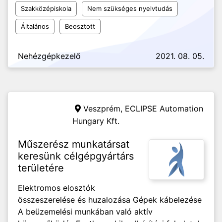
Szakközépiskola
Nem szükséges nyelvtudás
Általános
Beosztott
Nehézgépkezelő
2021. 08. 05.
Veszprém,
ECLIPSE Automation
Hungary Kft.
Műszerész munkatársat
keresünk célgépgyártárs
területére
Elektromos elosztók
összeszerelése és huzalozása Gépek kábelezése
A beüzemelési munkában való aktív