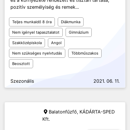
és a környezete rendezett és tisztán tartása,
pozitív személyiség és remek...
Teljes munkaidő 8 óra
Diákmunka
Nem igényel tapasztalatot
Gimnázium
Szakközépiskola
Angol
Nem szükséges nyelvtudás
Többműszakos
Beosztott
Szezonális
2021. 06. 11.
Balatonfűzfő,
KÁDÁRTA-SPED
Kft.