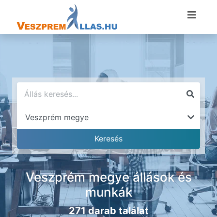
Veszprém megye állások és
munkák
271 darab találat