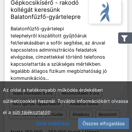
Gépkocsikísérő - rakodó
kollégát keresünk
Balatonfűzfő-gyártelepre
Balatonfűzfő-gyártelepi
telephelyről kiszállított gyűjtőáruk
fel/lerakásában a sofőr segítése, az áruval
kapcsolatos adminisztrációs feladatok
elvégzése, címzettekkel történő telefonos
kapcsolattartás a szükséges mértékben.
legalább átlagos fizikum megbízhatóság jó
kommunikációs...
Az oldal a hatékonyabb működés érdekében
Teljes munkaidő 8 óra
Részmunkaidő 6 óra
sütiket(cookie) használ. További információkért olvassa
Nem igényel tapasztalatot
Általános iskola
el a
süti tájékoztatót!
Nem szükséges nyelvtudás
Általános
Beosztott
Sütik beállítása
Összes elfogadása