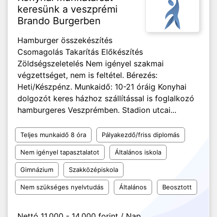
keresünk a veszprémi
Brando Burgerben
Hamburger összekészítés
Csomagolás Takarítás Előkészítés
Zöldségszeletelés Nem igényel szakmai
végzettséget, nem is feltétel. Bérezés:
Heti/Készpénz. Munkaidő: 10-21 óráig Konyhai
dolgozót keres házhoz szállítással is foglalkozó
hamburgeres Veszprémben. Stadion utcai...
Teljes munkaidő 8 óra
Pályakezdő/friss diplomás
Nem igényel tapasztalatot
Általános iskola
Gimnázium
Szakközépiskola
Nem szükséges nyelvtudás
Általános
Beosztott
Nettó 11.000 - 14.000 forint / Nap