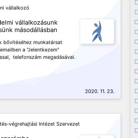
i vállalkozó
elmi vállalkozásunk
sünk másodállásban
nk bővítéséhez munkatársat
emailben a "Jelentkezem"
ssal, telefonszám megadásával.
2020. 11. 23.
és-végrehajtási Intézet Szervezet