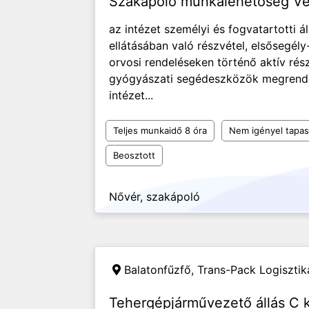
Szakápoló munkalehetőség V
az intézet személyi és fogvatartotti
ellátásában való részvétel, elsősegély-
orvosi rendeléseken történő aktív rés
gyógyászati segédeszközök megrendel
intézet...
Teljes munkaidő 8 óra
Nem igényel tapas
Beosztott
Nővér, szakápoló
Balatonfűzfő,
Trans-Pack Logisztika
Tehergépjárművezető állás C k