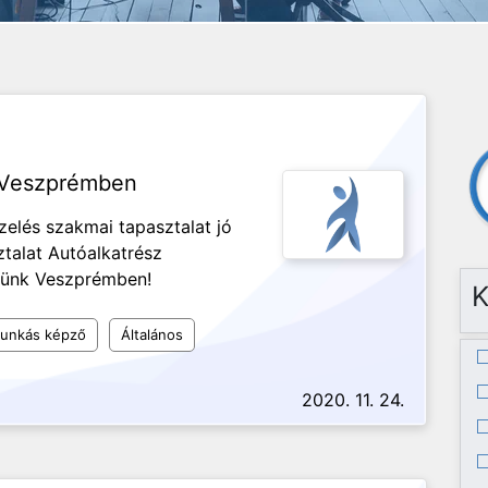
s Veszprémben
zelés szakmai tapasztalat jó
alat Autóalkatrész
eresünk Veszprémben!
K
munkás képző
Általános
2020. 11. 24.