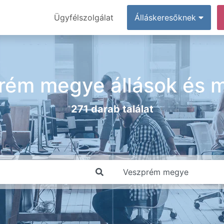
Ügyfélszolgálat
Álláskeresőknek
rém megye állások és 
271 darab találat