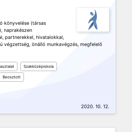
a
ló könyvelése (társas
), naprakészen
, partnerekkel, hivatalokkal,
yú végzettség, önálló munkavégzés, megfelelő
asztalat
Szakközépiskola
Beosztott
2020. 10. 12.