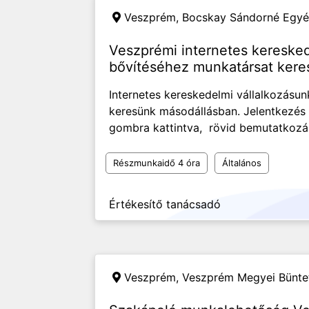
Veszprém,
Bocskay Sándorné Egyén
Veszprémi internetes keresked
bővítéséhez munkatársat kere
Internetes kereskedelmi vállalkozásu
keresünk másodállásban. Jelentkezés 
gombra kattintva, rövid bemutatkozá
Részmunkaidő 4 óra
Általános
Értékesítő tanácsadó
Veszprém,
Veszprém Megyei Büntet