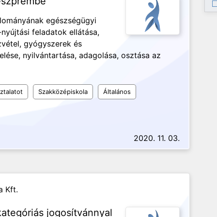
eszprémbe
 állományának egészségügyi
nyújtási feladatok ellátása,
zvétel, gyógyszerek és
ése, nyilvántartása, adagolása, osztása az
ztalatot
Szakközépiskola
Általános
2020. 11. 03.
 Kft.
ategóriás jogosítvánnyal