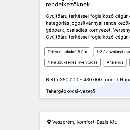
rendelkezőknek
Gyűjtőáru terítéssel foglalkozó cégün
kategóriás jogosítvánnyal rendelkezők
géppark, családias környezet. Versen
Gyűjtőáru terítéssel foglalkozó cégün
Teljes munkaidő 8 óra
1-2 év szakmai tap
Nem szükséges nyelvtudás
Általános
Nettó 350.000 - 430.000 forint / Hón
Tehergépkocsi-vezető
Veszprém,
Komfort-Bázis Kft.