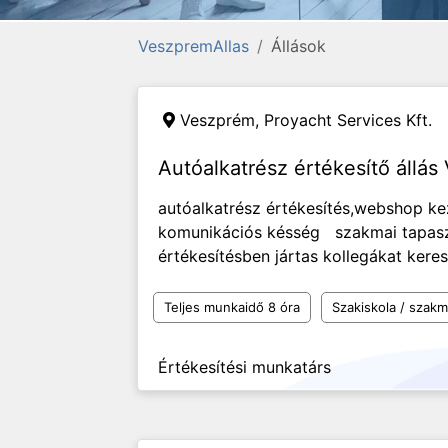
VeszpremAllas
Állások
Veszprém,
Proyacht Services Kft.
Autóalkatrész értékesítő állá
autóalkatrész értékesítés,webshop ke
komunikációs késség szakmai tapaszt
értékesítésben jártas kollegákat k
Teljes munkaidő 8 óra
Szakiskola / szak
Értékesítési munkatárs