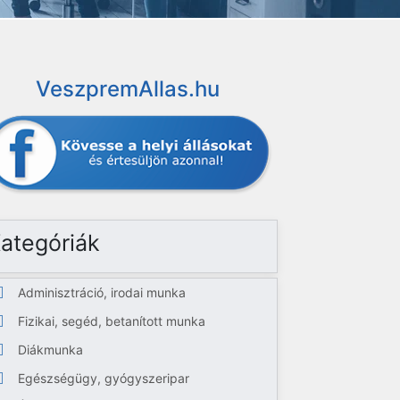
VeszpremAllas.hu
ategóriák
Adminisztráció, irodai munka
Fizikai, segéd, betanított munka
Diákmunka
Egészségügy, gyógyszeripar