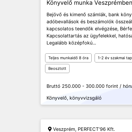
Könyvelő munka Veszprémbe
Bejövő és kimenő számlák, bank könyv
adóbevallások és beszámolók összeállí
kapcsolatos teendők elvégzése, Bérfe
Kapcsolattartás az ügyfelekkel, ható
Legalább középfokú...
Teljes munkaidő 8 óra
1-2 év szakmai tap
Beosztott
Bruttó 250.000 - 300.000 forint / hó
Könyvelő, könyvvizsgáló
Veszprém,
PERFECT'96 Kft.