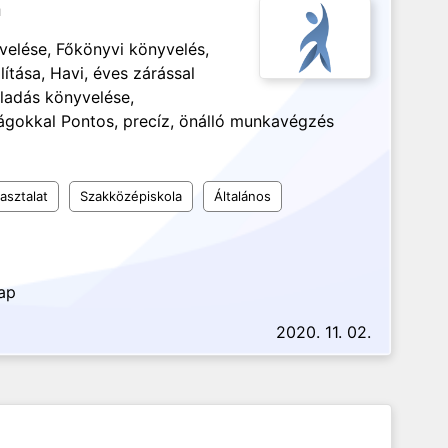
n
elése, Főkönyvi könyvelés,
tása, Havi, éves zárással
ladás könyvelése,
ságokkal Pontos, precíz, önálló munkavégzés
asztalat
Szakközépiskola
Általános
nap
2020. 11. 02.