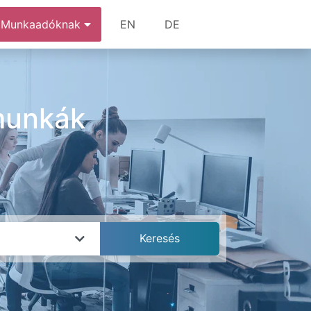
Munkaadóknak
EN
DE
munkák